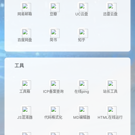
网易邮箱
豆瓣
UC云盘
迅雷云盘
百度网盘
简书
知乎
工具
工具箱
ICP备案查询
在线ping
站长工具
JS混淆器
代码格式化
MD编辑器
HTML在线运行