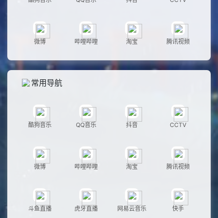
微博
哔哩哔哩
淘宝
腾讯视频
常用导航
酷狗音乐
QQ音乐
抖音
CCTV
微博
哔哩哔哩
淘宝
腾讯视频
斗鱼直播
虎牙直播
网易云音乐
快手