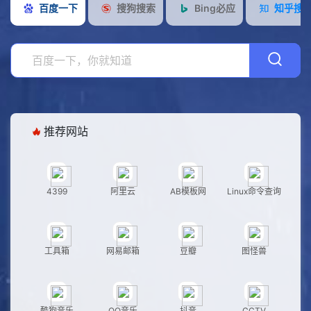
百度一下
搜狗搜索
Bing必应
知乎搜
用
设
导
计
社
航
视
交
工
觉
存
具
开
储
发
游
推荐网站
戏
娱
4399
阿里云
AB模板网
Linux命令查询
乐
工具箱
网易邮箱
豆瓣
图怪兽
酷狗音乐
QQ音乐
抖音
CCTV